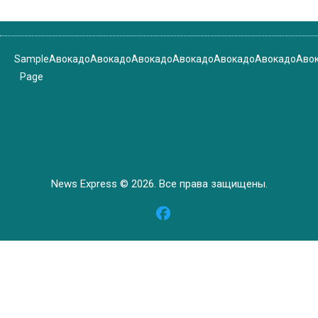
Sample
Авокадо
Авокадо
Авокадо
Авокадо
Авокадо
Авокадо
Аво
Page
News Express © 2026. Все права защищены.