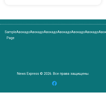
Sample
Авокадо
Авокадо
Авокадо
Авокадо
Авокадо
Авокадо
Аво
Page
News Express © 2026. Все права защищены.