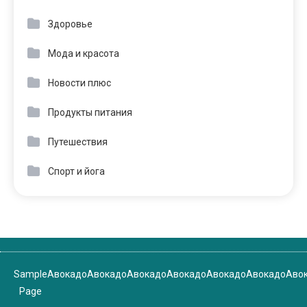
Здоровье
Мода и красота
Новости плюс
Продукты питания
Путешествия
Спорт и йога
Sample
Авокадо
Авокадо
Авокадо
Авокадо
Авокадо
Авокадо
Аво
Page