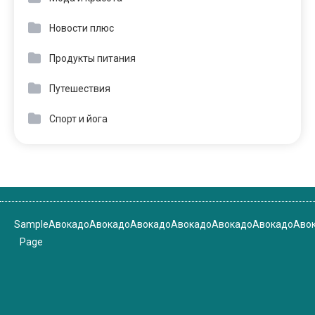
Новости плюс
Продукты питания
Путешествия
Спорт и йога
Sample
Авокадо
Авокадо
Авокадо
Авокадо
Авокадо
Авокадо
Аво
Page