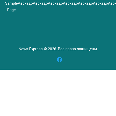
Sample
Авокадо
Авокадо
Авокадо
Авокадо
Авокадо
Авокадо
Аво
Page
News Express © 2026. Все права защищены.