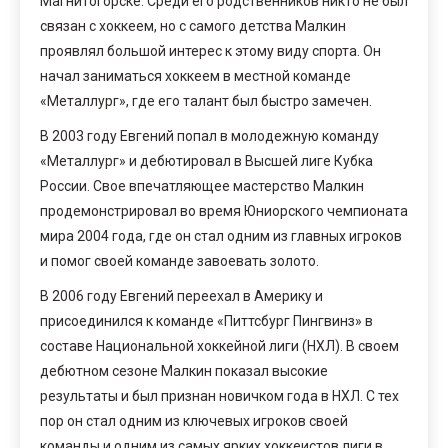
Магнитогорске. Среди его родственников никто не был
связан с хоккеем, но с самого детства Малкин
проявлял большой интерес к этому виду спорта. Он
начал заниматься хоккеем в местной команде
«Металлург», где его талант был быстро замечен.
В 2003 году Евгений попал в молодежную команду
«Металлург» и дебютировал в Высшей лиге Кубка
России. Свое впечатляющее мастерство Малкин
продемонстрировал во время Юниорского чемпионата
мира 2004 года, где он стал одним из главных игроков
и помог своей команде завоевать золото.
В 2006 году Евгений переехал в Америку и
присоединился к команде «Питтсбург Пингвинз» в
составе Национальной хоккейной лиги (НХЛ). В своем
дебютном сезоне Малкин показал высокие
результаты и был признан новичком года в НХЛ. С тех
пор он стал одним из ключевых игроков своей
команды и одним из самых ярких хоккеистов лиги в