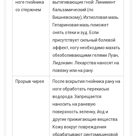
ноге гнойника
вытягивающие гной: Линимент
со стержнем
бальзамический (по
Вишневскому), Ихтиоловая мазь.
Гепариновая мазь поможет
снять отеки и зуд. Если
присутствует сильный болевой
эффект, ногу необходимо мазать
обезболивающими гелями Луан,
Лидокаин. Лекарства наносят на
повязку или на рану.
Прорыв чирея
После вскрытия гнойника рану на
ноге обработать перекисью
водорода. Запрещается
наносить на раневую
поверхность зеленку, йод и
другие прижигающие вещества.
Кожу вокруг повреждения
обрабатывают синтомициновой