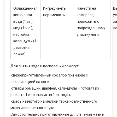
Охлажденная
Ингредиенты
Нанести на
Вы
кипяченая
перемешать.
компресс,
у
вода (1 ст.),
приложить к
з
мед (1 ч.л.),
поврежденному
ле
настойка
участку ноги.
календулы (1
десертная
ложка)
Для снятия зуда и воспалений помогут:
свежеприготовленный сок алоэ при чирие с
локализацией на ноге;
отвары ромашки, шалфея, календулы – готовят из
расчета 1 ст.л. сырья на 1 ст. воды;
смесь натертого на мелкой терке хозяйственного
мыла и запеченного лука.
Самостоятельно приготовленные для лечения мази и