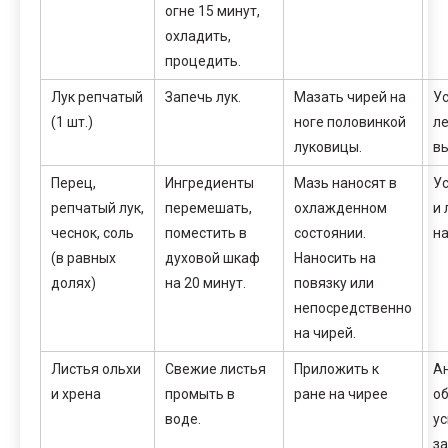
огне 15 минут,
охладить,
процедить.
Лук репчатый
Запечь лук.
Мазать чирей на
Ус
(1 шт.)
ноге половинкой
ле
луковицы.
вы
Перец,
Ингредиенты
Мазь наносят в
У
репчатый лук,
перемешать,
охлажденном
и 
чеснок, соль
поместить в
состоянии.
на
(в равных
духовой шкаф
Наносить на
долях)
на 20 минут.
повязку или
непосредственно
на чирей.
Листья ольхи
Свежие листья
Приложить к
А
и хрена
промыть в
ране на чирее
об
воде.
ус
з