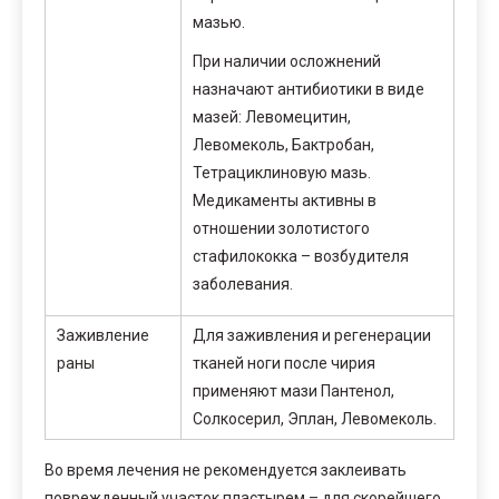
мазью.
При наличии осложнений
назначают антибиотики в виде
мазей: Левомецитин,
Левомеколь, Бактробан,
Тетрациклиновую мазь.
Медикаменты активны в
отношении золотистого
стафилококка – возбудителя
заболевания.
Заживление
Для заживления и регенерации
раны
тканей ноги после чирия
применяют мази Пантенол,
Солкосерил, Эплан, Левомеколь.
Во время лечения не рекомендуется заклеивать
поврежденный участок пластырем – для скорейшего