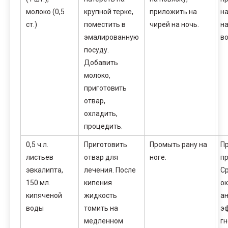
молоко (0,5
крупной терке,
приложить на
на
ст.)
поместить в
чирей на ночь.
н
эмалированную
во
посуду.
Добавить
молоко,
приготовить
отвар,
охладить,
процедить.
0,5 ч.л.
Приготовить
Промыть рану на
П
листьев
отвар для
ноге.
пр
эвкалипта,
лечения. После
С
150 мл.
кипения
о
кипяченой
жидкость
а
воды
томить на
э
медленном
гн