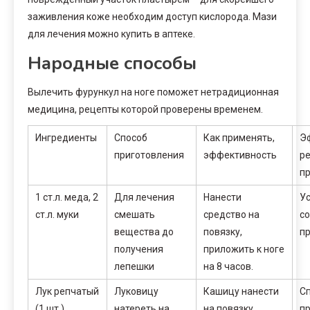
заживления коже необходим доступ кислорода. Мази
для лечения можно купить в аптеке.
Народные способы
Вылечить фурункул на ноге поможет нетрадиционная
медицина, рецепты которой проверены временем.
Ингредиенты
Способ
Как применять,
Э
приготовления
эффективность
р
п
1 ст.л. меда, 2
Для лечения
Нанести
У
ст.л. муки
смешать
средство на
со
вещества до
повязку,
пр
получения
приложить к ноге
лепешки
на 8 часов.
Лук репчатый
Луковицу
Кашицу нанести
С
(1 шт.),
натереть на
на повязку,
п