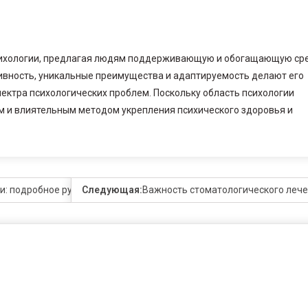
психологии, предлагая людям поддерживающую и обогащающую ср
тивность, уникальные преимущества и адаптируемость делают его
ктра психологических проблем. Поскольку область психологии
м и влиятельным методом укрепления психического здоровья и
ии: подробное руководство
Следующая:
Важность стоматологического леч