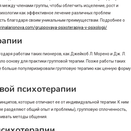
я между членами группы, чтобы облегчить исцеление, рост и
психологии как эффективное лечение различных проблем
ость благодаря своим уникальным преимуществам. Подробнее о
erinalarionova.com/gruppovaya-psixoterapiya-v-psixologii/
рапии
годаря работам таких пионеров, как Джейкоб Л. Морено и Дж. Л.
о основу для практики групповой терапии. Позже работы таких
ще больше популяризировали групповую терапию как ценную форму
вой психотерапии
инципов, которые отличают ее от индивидуальной терапии. К ним
ппе разделяют общий опыт и проблемы), групповую сплоченность,
вивать методы общения.
психотерапии