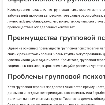
Исследования показали, что групповая психотерапия являет
заболеваний, включая депрессию, тревожные расстройства,
личности. Было обнаружено, что во многих случаях она столь
преимущества в определенных контекстах.
Преимущества групповой п
Одним из основных преимуществ групповой психотерапии яв
связь с разных точек зрения. Члены группы могут проявлять 
чувство изоляции и одиночества. Кроме того, групповая тер
социальных навыков, выражения эмоций и развития чувства
Проблемы групповой психо
Хотя групповая терапия предлагает множество преимуществ
динамика иногда может приводить к конфликтам или борьбе з
делиться личным опытом в группе. Терапевты должны облада
безопасную и продуктивную среду для всех участников.