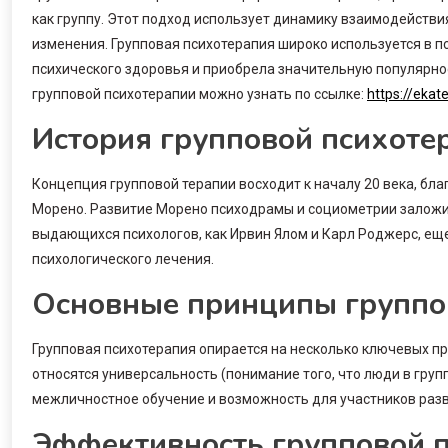
как группу. Этот подход использует динамику взаимодействи
изменения. Групповая психотерапия широко используется в 
психического здоровья и приобрела значительную популярн
групповой психотерапии можно узнать по ссылке:
https://ekat
История групповой психоте
Концепция групповой терапии восходит к началу 20 века, бла
Морено. Развитие Морено психодрамы и социометрии заложил
выдающихся психологов, как Ирвин Ялом и Карл Роджерс, е
психологического лечения.
Основные принципы группо
Групповая психотерапия опирается на несколько ключевых пр
относятся универсальность (понимание того, что люди в гру
межличностное обучение и возможность для участников раз
Эффективность групповой 