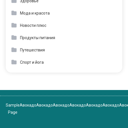
Здоровье
Мода и красота
Новости плюс
Продукты питания
Путешествия
Спорт и йога
Sample
Авокадо
Авокадо
Авокадо
Авокадо
Авокадо
Авокадо
Аво
Page