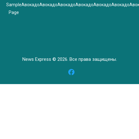
Sample
Авокадо
Авокадо
Авокадо
Авокадо
Авокадо
Авокадо
Аво
Page
News Express © 2026. Все права защищены.