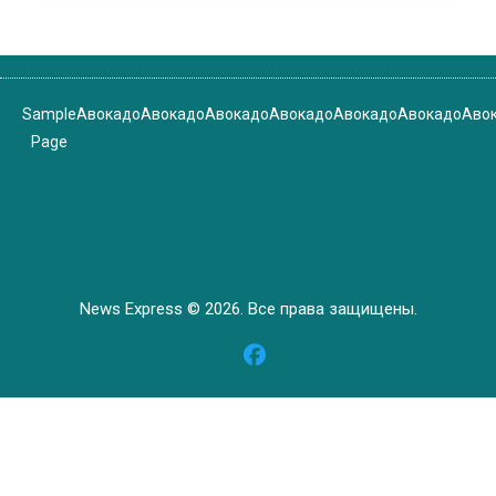
Sample
Авокадо
Авокадо
Авокадо
Авокадо
Авокадо
Авокадо
Аво
Page
News Express © 2026. Все права защищены.