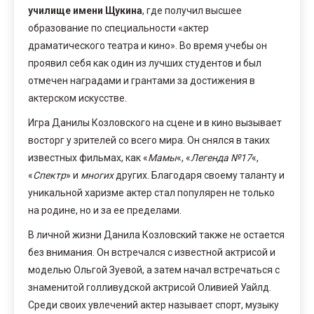
училище имени Щукина
, где получил высшее
образование по специальности «актер
драматического театра и кино». Во время учебы он
проявил себя как один из лучших студентов и был
отмечен наградами и грантами за достижения в
актерском искусстве.
Игра Данилы Козловского на сцене и в кино вызывает
восторг у зрителей со всего мира. Он снялся в таких
известных фильмах, как «
Мамы
«, «
Легенда №17
«,
«
Спектр
» и
многих
других. Благодаря своему таланту и
уникальной харизме актер стал популярен не только
на родине, но и за ее пределами.
В личной жизни Данила Козловский также не остается
без внимания. Он встречался с известной актрисой и
моделью Ольгой Зуевой, а затем начал встречаться с
знаменитой голливудской актрисой Оливией Уайлд.
Среди своих увлечений актер называет спорт, музыку