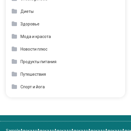
Диеты
Здоровье
Мода и красота
Новости плюс
Продукты питания
Путешествия
Спорт и йога
Sample
Авокадо
Авокадо
Авокадо
Авокадо
Авокадо
Авокадо
Аво