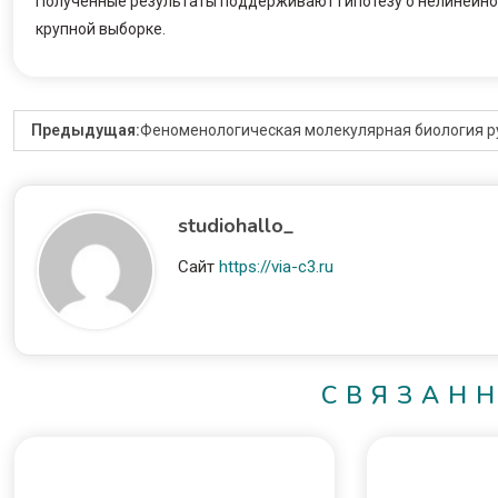
Полученные результаты поддерживают гипотезу о нелинейно
крупной выборке.
Предыдущая:
Феноменологическая молекулярная биология ру
studiohallo_
Сайт
https://via-c3.ru
СВЯЗАН