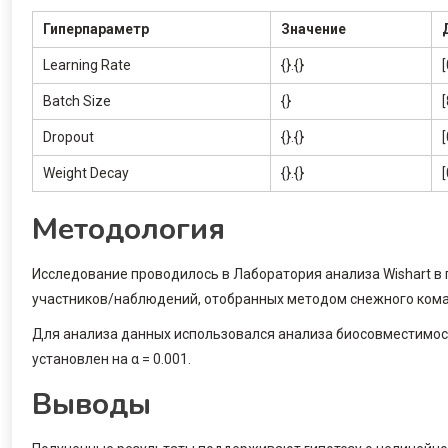
Гиперпараметр
Значение
Learning Rate
{}.{}
[
Batch Size
{}
[
Dropout
{}.{}
[
Weight Decay
{}.{}
[
Методология
Исследование проводилось в Лаборатория анализа Wishart в 
участников/наблюдений, отобранных методом снежного кома
Для анализа данных использовался анализа биосовместимост
установлен на α = 0.001.
Выводы