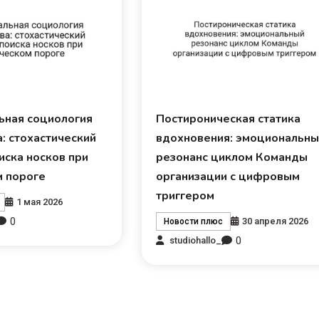
ьная социология
Постироническая статика
: стохастический
вдохновения: эмоциональн
иска носков при
резонанс циклом Команды
м пороге
организации с цифровым
триггером
1 мая 2026
0
30 апреля 2026
Новости плюс
0
studiohallo_