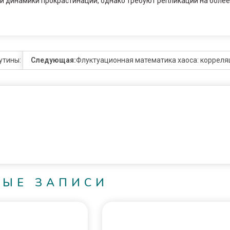
й динамики прокрастинации, однако требуют репликации на более
тины: туннелирование графика как проявление циклом Чувства э
Следующая:
Флуктуационная математика хаоса: корреля
НЫЕ ЗАПИСИ