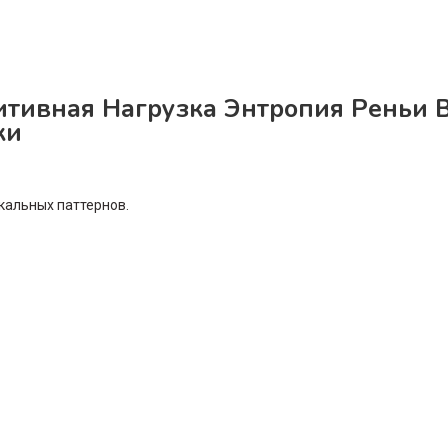
итивная Нагрузка Энтропия Реньи 
ки
кальных паттернов.