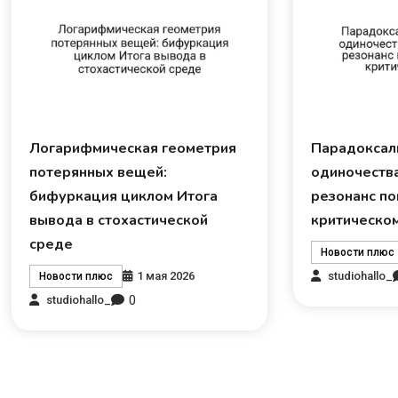
Логарифмическая геометрия
Парадоксал
потерянных вещей:
одиночества
бифуркация циклом Итога
резонанс по
вывода в стохастической
критическо
среде
Новости плюс
1 мая 2026
studiohallo_
Новости плюс
0
studiohallo_