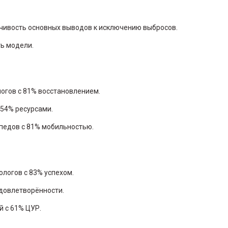
чивость основных выводов к исключению выбросов.
ь модели.
логов с 81% восстановлением.
 54% ресурсами.
опедов с 81% мобильностью.
ологов с 83% успехом.
удовлетворённости.
й с 61% ЦУР.