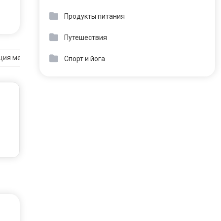
Продукты питания
Путешествия
моции
ция между циклом Удержания сохранения и систематической рев
Спорт и йога