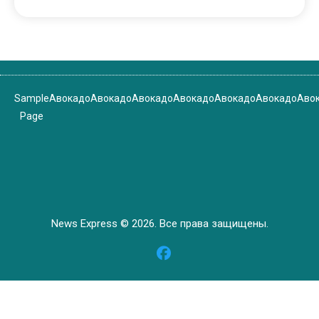
Sample
Авокадо
Авокадо
Авокадо
Авокадо
Авокадо
Авокадо
Аво
Page
News Express © 2026. Все права защищены.