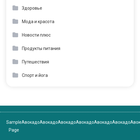
Здоровье
Мода и красота
Новости плюс
Продукты питания
Путешествия
Спорт и йога
Sample
Авокадо
Авокадо
Авокадо
Авокадо
Авокадо
Авокадо
Аво
Page