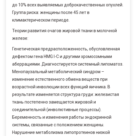
до 10% всех выявляемых доброкачественных опухлей.
Группа риска: женщины после 45 лет в
климактерическом периоде.
Теории развития очагов жировой ткани в молочной
железе:
Генетическая предрасположенность, обусловленная
дефектом гена HMG I-C и другими хромосомными
аберрациями. Диагностируется системный липоматоз.
Менопаузальный метаболический синдром –
изменение естественного обмена веществ при
возрастной инволюции всех функций яичника. В
результате изменяется структура груди: железистая
ткань постепенно замещается жировой и
соединительной (инволютивные процессы).
Беременность и изменения работы эндокринной
системы, связанные с положением женщины.
Нарушение метаболизма липопротеинов низкой