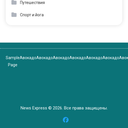
Путешествия
Спорт и йога
Sample
Авокадо
Авокадо
Авокадо
Авокадо
Авокадо
Авокадо
Аво
Page
News Express © 2026. Все права защищены.