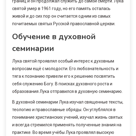
границ и он продолжал служить до самой смерти. Лука
святой умер в 1961 году, но его память осталась
живой и до сих пор он считается одним из самых
почитаемых святых Русской православной церкви.
Обучение в духовной
семинарии
Лука святой проявлял особый интерес к духовным
вопросам ещё с молодости. Его любознательность и
тяга к познанию привели его к решению посвятить
себя служению Богу. В поисках духовного роста и
образования Лука отправился в духовную семинарию.
В духовной семинарии Лука изучал священные тексты,
теологию и православные обряды. Он углублялся в
понимание христианских учений, изучал жизнь святых
и всегда стремился применять полученные знания на
практике. Во время учёбы Лука проявлял высокую