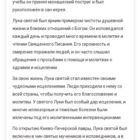
учебы он принял монашеский постриг и был
рукоположён в сан иерея.
Лука святой был ярким примером чистоты душевной
жизни и близких отношений с Богом. Он исповедался
каждый день и проводил много времени в молитве и
чтении Священного Писания. Его скромность и
смирение поражали людей, и он часто слышал
обращения с просьбами о помощи и молитвах о
здравии и исцелении.
За свою жизнь Лука святой стал известен своими
чудесными исцелениями. Люди приходили к нему со
всей страны, чтобы получить его благословение и
молитвы. У святого Луки был особый дар исцеления, и
многие иллюзорные и тяжёлые болезни были
излечены под его молитвенными интервенционами.
По открытию Киево-Печерской лавры, Лука святой был
включен в чин святых мучеников и исповедников, а в