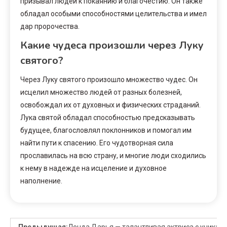
призывал людей к покаянию и благочестию. Он также
обладал особыми способностями целительства и имел
дар пророчества.
Какие чудеса произошли через Луку
святого?
Через Луку святого произошло множество чудес. Он
исцелил множество людей от разных болезней,
освобождал их от духовных и физических страданий.
Лука святой обладал способностью предсказывать
будущее, благословлял поклонников и помогал им
найти пути к спасению. Его чудотворная сила
прославилась на всю страну, и многие люди сходились
к нему в надежде на исцеление и духовное
наполнение.
Предыдущая:
Ленда Дарья — талантливая актриса с уникал