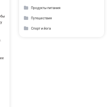
Продукты питания
обы
Путешествия
ку
Спорт и йога
.
щее