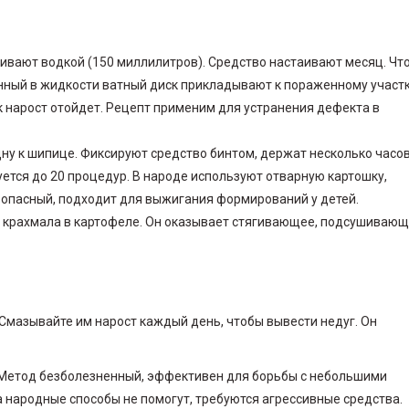
аливают водкой (150 миллилитров). Средство настаивают месяц. Чт
ный в жидкости ватный диск прикладывают к пораженному участ
к нарост отойдет. Рецепт применим для устранения дефекта в
у к шипице. Фиксируют средство бинтом, держат несколько часов
уется до 20 процедур. В народе используют отварную картошку,
зопасный, подходит для выжигания формирований у детей.
 крахмала в картофеле. Он оказывает стягивающее, подсушиваю
 Смазывайте им нарост каждый день, чтобы вывести недуг. Он
 Метод безболезненный, эффективен для борьбы с небольшими
 народные способы не помогут, требуются агрессивные средства.