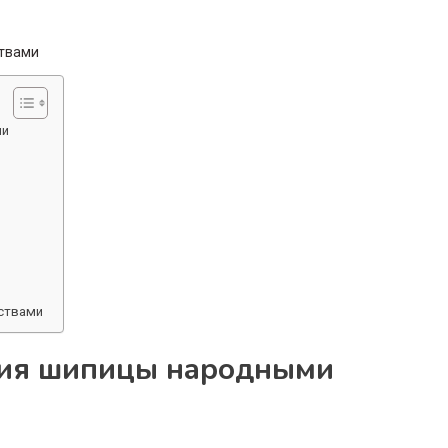
ми
ствами
ния шипицы народными