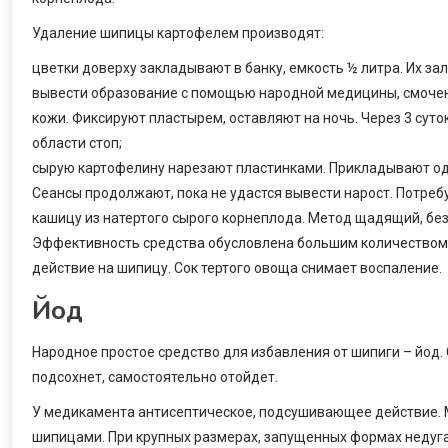
Удаление шипицы картофелем производят:
цветки доверху закладывают в банку, емкость ½ литра. Их з
вывести образование с помощью народной медицины, смочен
кожи. Фиксируют пластырем, оставляют на ночь. Через 3 суто
области стоп;
сырую картофелину нарезают пластинками. Прикладывают одн
Сеансы продолжают, пока не удастся вывести нарост. Потреб
кашицу из натертого сырого корнеплода. Метод щадящий, бе
Эффективность средства обусловлена большим количеством
действие на шипицу. Сок тертого овоща снимает воспаление.
Йод
Народное простое средство для избавления от шипиги – йод.
подсохнет, самостоятельно отойдет.
У медикамента антисептическое, подсушивающее действие.
шипицами. При крупных размерах, запущенных формах недуга