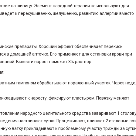
твие на шипицу. Элемент народной терапии не используют для
приведет к пересушиванию, шелушению, развитию аллергии вместо
инские препараты. Хороший эффект обеспечивает перекись
я в домашней аптечке. Его применяют для остановки крови при
ований. Вывести нарост поможет 3% раствор.
я:
 ватным тампоном обрабатывают пораженный участок. Через нед
прикладывают к наросту, фиксируют пластырем. Повязку меняют
отовления народного целительного средства заваривают 1 столов
ыведения настаивают сутки. Процеживают, вливают 2 столовые ло
енную ватку прикладывают к проблемному участку трижды за сутки
ляют компресс, не превышает получаса. Чтобы вывести образован