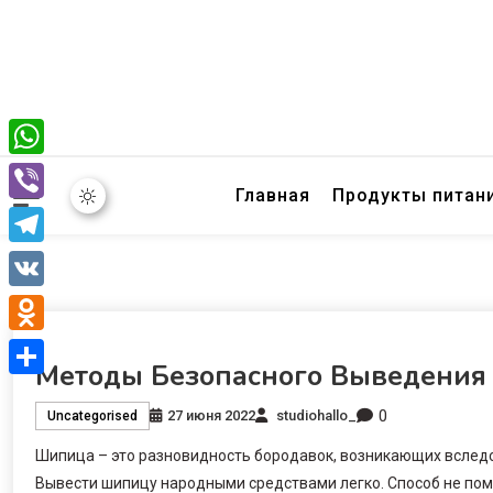
WhatsApp
Главная
Продукты питан
Viber
Telegram
VK
Odnoklassniki
Методы Безопасного Выведени
Отправить
0
27 июня 2022
studiohallo_
Uncategorised
Шипица – это разновидность бородавок, возникающих вслед
Вывести шипицу народными средствами легко. Способ не пом