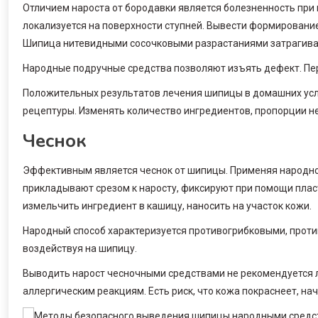
Отличием нароста от бородавки является болезненность при 
локализуется на поверхности ступней. Вывести формирование
Шипица нитевидными сосочковыми разрастаниями затрагивае
Народные подручные средства позволяют изъять дефект. Пе
Положительных результатов лечения шипицы в домашних усл
рецептуры. Изменять количество ингредиентов, пропорции не
Чеснок
Эффективным является чеснок от шипицы. Применяя народное
прикладывают срезом к наросту, фиксируют при помощи плас
измельчить ингредиент в кашицу, наносить на участок кожи.
Народный способ характеризуется противогрибковыми, проти
воздействуя на шипицу.
Выводить нарост чесночными средствами не рекомендуется 
аллергическим реакциям. Есть риск, что кожа покраснеет, на