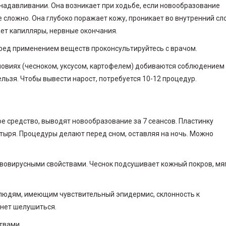
надавливании. Она возникает при ходьбе, если новообразование
 сложно. Она глубоко поражает кожу, проникает во внутренний сло
т капилляры, нервные окончания.
ред применением веществ проконсультируйтесь с врачом.
овиях (чесноком, уксусом, картофелем) добиваются соблюдением
льзя. Чтобы вывести нарост, потребуется 10-12 процедур.
 средство, выводят новообразование за 7 сеансов. Пластинку
тыря. Процедуры делают перед сном, оставляя на ночь. Можно
вовирусными свойствами. Чеснок подсушивает кожный покров, мя
людям, имеющим чувствительный эпидермис, склонность к
чнет шелушиться.