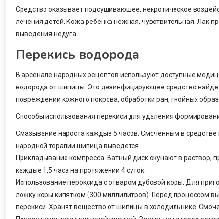
Средство оказывает подсушивающее, некротическое воздейс
лечения детей. Кожа ребенка нежная, чувствительная. Лак 
выведения недуга.
Перекись водорода
В арсенале народных рецептов используют доступные медиц
водорода от шипицы. Это дезинфицирующее средство найдетс
повреждении кожного покрова, обработки ран, гнойных образ
Способы использования перекиси для удаления формировани
Смазывание нароста каждые 5 часов. Смоченным в средстве
народной терапии шипица выведется.
Прикладывание компресса. Ватный диск окунают в раствор, 
каждые 1,5 часа на протяжении 4 суток.
Использование пероксида с отваром дубовой коры. Для приг
ложку коры кипятком (300 миллилитров). Перед процессом в
перекиси. Хранят вещество от шипицы в холодильнике. Смоч
Поверх накрывают пищевой пленкой. Время, на которое остав