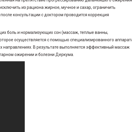
авленная на препятствие прогрессированию дальнейшего ожирения
сключить из рациона жирное, мучное и сахар, ограничить
 после консультации с доктором проводится коррекция
их боль и нормализующих сон (массаж, теплые ванны,
которое осуществляется с помощью специализированного аппарат
ных направлениях. В результате выполняется эффективный массаж
нтарном ожирении и болезни Деркума.