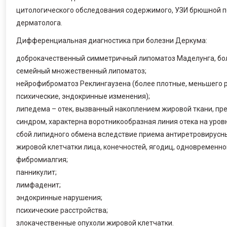
цитологического обследования содержимого, УЗИ брюшной пол
дерматолога.
Дифференциальная диагностика при болезни Деркума:
доброкачественный симметричный липоматоз Маделунга, бол
семейный множественный липоматоз;
нейрофиброматоз Реклингаузена (более плотные, меньшего р
психические, эндокринные изменения);
липедема – отек, вызванный накоплением жировой ткани, пр
синдром, характерна воротникообразная линия отека на уров
сбой липидного обмена вследствие приема антиретровирусн
жировой клетчатки лица, конечностей, ягодиц, одновременно
фибромиалгия;
панникулит;
лимфаденит;
эндокринные нарушения;
психические расстройства;
злокачественные опухоли жировой клетчатки.