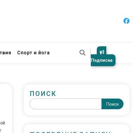
твия
Спорт и йога
Подписка
ПОИСК
Поиск
вой
т