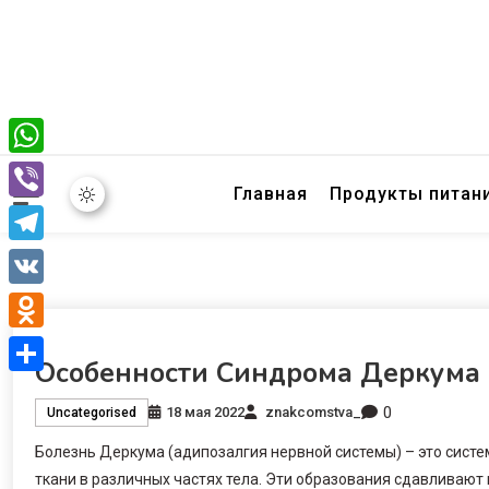
WhatsApp
Главная
Продукты питан
Viber
Telegram
VK
Odnoklassniki
Особенности Синдрома Деркума
Отправить
0
18 мая 2022
znakcomstva_
Uncategorised
Болезнь Деркума (адипозалгия нервной системы) – это сист
ткани в различных частях тела. Эти образования сдавливаю