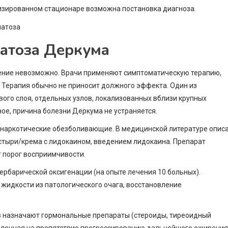
изированном стационаре возможна постановка диагноза.
атоза Деркума
ение невозможно. Врачи применяют симптоматическую терапию,
 Терапия обычно не приносит должного эффекта. Один из
ого слоя, отдельных узлов, локализованных вблизи крупных
ое, причина болезни Деркума не устраняется.
наркотические обезболивающие. В медицинской литературе опис
стыри/крема с лидокаином, введением лидокаина. Препарат
 порог восприимчивости.
рбарической оксигенации (на опыте лечения 10 больных).
жидкости из патологического очага, восстановление
 назначают гормональные препараты (стероиды, тиреоидный