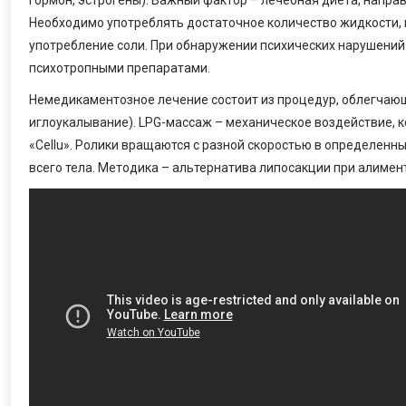
гормон, эстрогены). Важный фактор – лечебная диета, напр
Необходимо употреблять достаточное количество жидкости, и
употребление соли. При обнаружении психических нарушений
психотропными препаратами.
Немедикаментозное лечение состоит из процедур, облегчающ
иглоукалывание). LPG-массаж – механическое воздействие, 
«Cellu». Ролики вращаются с разной скоростью в определен
всего тела. Методика – альтернатива липосакции при алиме