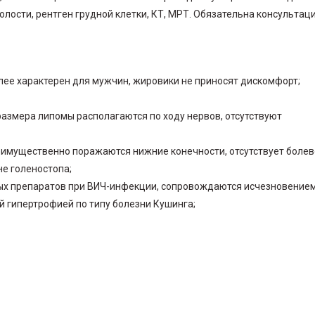
ости, рентген грудной клетки, КТ, МРТ. Обязательна консультац
ее характерен для мужчин, жировики не приносят дискомфорт;
азмера липомы располагаются по ходу нервов, отсутствуют
еимущественно поражаются нижние конечности, отсутствует боле
не голеностопа;
ых препаратов при ВИЧ-инфекции, сопровождаются исчезновение
й гипертрофией по типу болезни Кушинга;