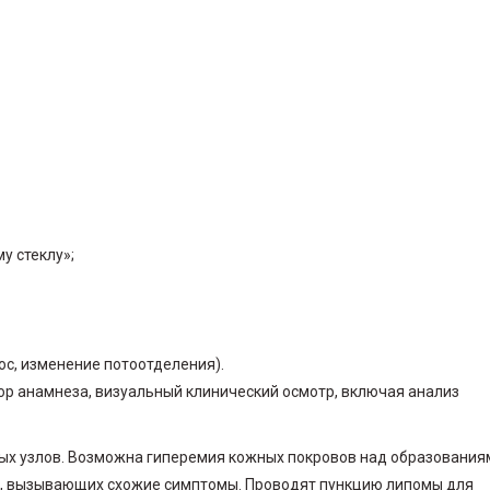
у стеклу»;
ос, изменение потоотделения).
ор анамнеза, визуальный клинический осмотр, включая анализ
х узлов. Возможна гиперемия кожных покровов над образования
й, вызывающих схожие симптомы. Проводят пункцию липомы для