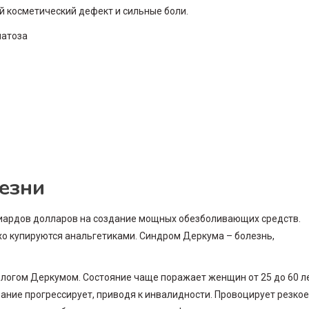
ый косметический дефект и сильные боли.
лезни
иардов долларов на создание мощных обезболивающих средств.
хо купируются анальгетиками. Синдром Деркума – болезнь,
ологом Деркумом. Состояние чаще поражает женщин от 25 до 60 ле
ание прогрессирует, приводя к инвалидности. Провоцирует резкое