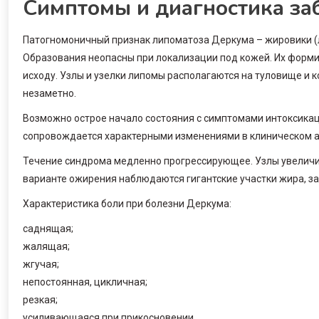
Симптомы и диагностика за
Патогномоничный признак липоматоза Деркума – жировики (
Образования неопасны при локализации под кожей. Их форми
исходу. Узлы и узелки липомы располагаются на туловище и к
незаметно.
Возможно острое начало состояния с симптомами интоксика
сопровождается характерными изменениями в клиническом ан
Течение синдрома медленно прогрессирующее. Узлы увеличив
варианте ожирения наблюдаются гигантские участки жира, зах
Характеристика боли при болезни Деркума:
саднящая;
жалящая;
жгучая;
непостоянная, цикличная;
резкая;
усиливающаяся при прикосновении.