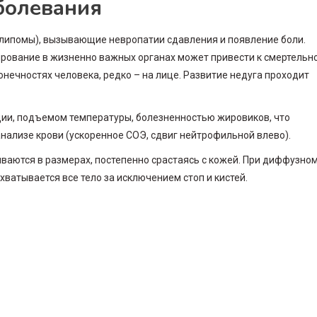
болевания
липомы), вызывающие невропатии сдавления и появление боли.
рование в жизненно важных органах может привести к смертельн
онечностях человека, редко – на лице. Развитие недуга проходит
ции, подъемом температуры, болезненностью жировиков, что
ализе крови (ускоренное СОЭ, сдвиг нейтрофильной влево).
аются в размерах, постепенно срастаясь с кожей. При диффузно
ватывается все тело за исключением стоп и кистей.