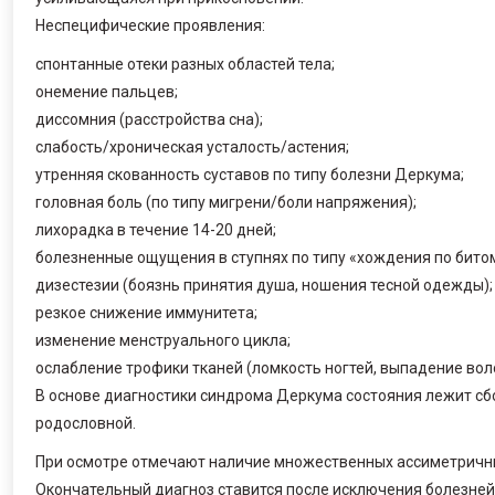
Неспецифические проявления:
спонтанные отеки разных областей тела;
онемение пальцев;
диссомния (расстройства сна);
слабость/хроническая усталость/астения;
утренняя скованность суставов по типу болезни Деркума;
головная боль (по типу мигрени/боли напряжения);
лихорадка в течение 14-20 дней;
болезненные ощущения в ступнях по типу «хождения по битом
дизестезии (боязнь принятия душа, ношения тесной одежды);
резкое снижение иммунитета;
изменение менструального цикла;
ослабление трофики тканей (ломкость ногтей, выпадение вол
В основе диагностики синдрома Деркума состояния лежит сб
родословной.
При осмотре отмечают наличие множественных ассиметричны
Окончательный диагноз ставится после исключения болезне