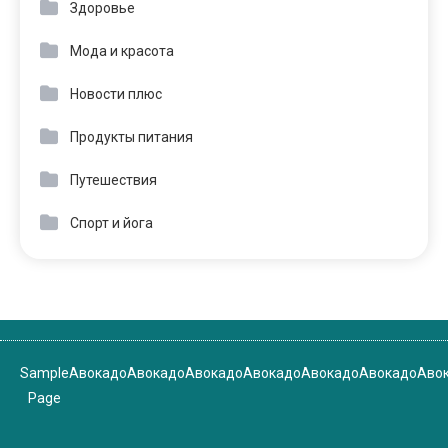
Здоровье
Мода и красота
Новости плюс
Продукты питания
Путешествия
Спорт и йога
Sample
Авокадо
Авокадо
Авокадо
Авокадо
Авокадо
Авокадо
Аво
Page