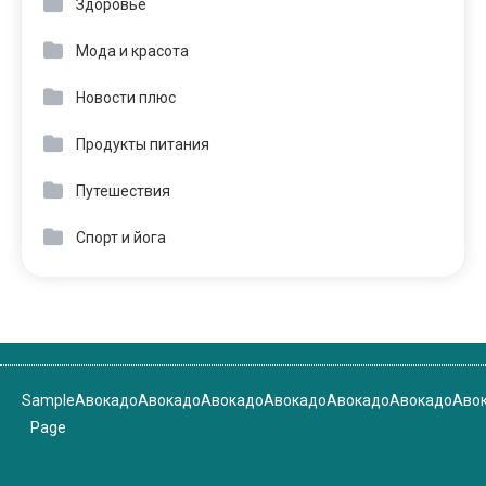
Здоровье
Мода и красота
Новости плюс
Продукты питания
Путешествия
Спорт и йога
Sample
Авокадо
Авокадо
Авокадо
Авокадо
Авокадо
Авокадо
Аво
Page