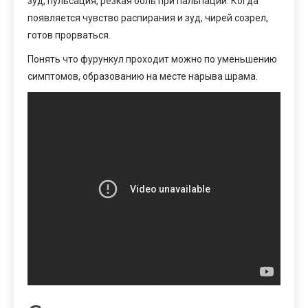
зуд, пульсация, резкая боль при пальпации. Когда
появляется чувство распирания и зуд, чирей созрел,
готов прорваться.
Понять что фурункул проходит можно по уменьшению
симптомов, образованию на месте нарыва шрама.