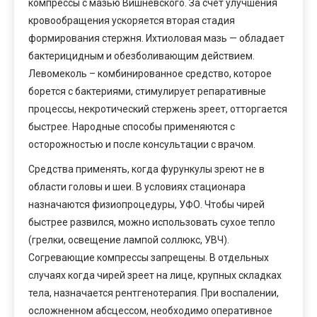
компрессы с мазью Вишневского. За счет улучшения
кровообращения ускоряется вторая стадия
формирования стержня. Ихтиоловая мазь — обладает
бактерицидным и обезболивающим действием.
Левомеколь – комбинированное средство, которое
борется с бактериями, стимулирует репаративные
процессы, некротический стержень зреет, отторгается
быстрее. Народные способы применяются с
осторожностью и после консультации с врачом.
Средства применять, когда фурункулы зреют не в
области головы и шеи. В условиях стационара
назначаются физиопроцедуры, УФО. Чтобы чирей
быстрее развился, можно использовать сухое тепло
(грелки, освещение лампой соллюкс, УВЧ).
Согревающие компрессы запрещены. В отдельных
случаях когда чирей зреет на лице, крупных складках
тела, назначается рентгенотерапия. При воспалении,
осложненном абсцессом, необходимо оперативное