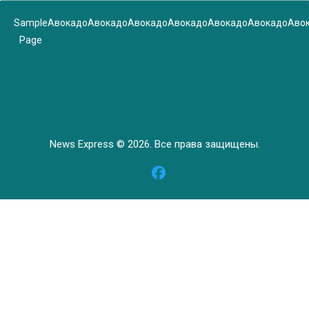
Sample
Авокадо
Авокадо
Авокадо
Авокадо
Авокадо
Авокадо
Аво
Page
News Express © 2026. Все права защищены.