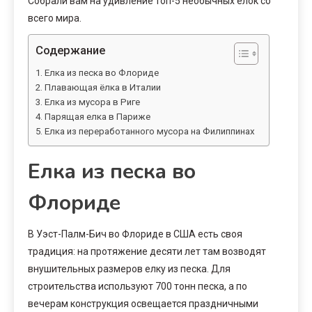
Собрали вам на удивление топ-5 необычных елок со
всего мира.
Содержание
Елка из песка во Флориде
Плавающая ёлка в Италии
Елка из мусора в Риге
Парящая елка в Париже
Елка из переработанного мусора на Филиппинах
Елка из песка во
Флориде
В Уэст-Палм-Бич во Флориде в США есть своя
традиция: на протяжение десяти лет там возводят
внушительных размеров елку из песка. Для
строительства используют 700 тонн песка, а по
вечерам конструкция освещается праздничными