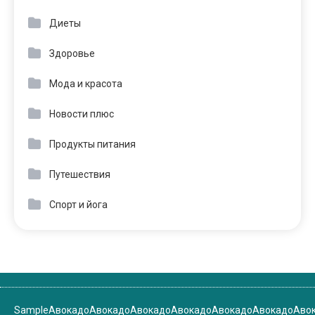
Диеты
Здоровье
Мода и красота
Новости плюс
Продукты питания
Путешествия
Спорт и йога
Sample
Авокадо
Авокадо
Авокадо
Авокадо
Авокадо
Авокадо
Аво