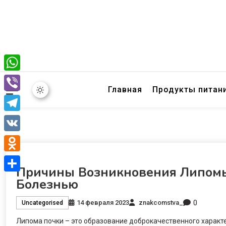
WhatsApp
Главная
Продукты питан
Viber
Telegram
VK
Odnoklassniki
Причины Возникновения Липомы 
Отправить
Болезнью
0
14 февраля 2023
znakcomstva_
Uncategorised
Липома почки – это образование доброкачественного характ