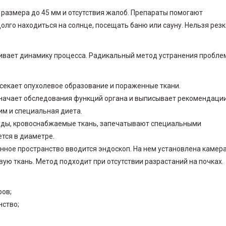
размера до 45 мм и отсутствия жалоб. Препараты помогают
долго находиться на солнце, посещать баню или сауну. Нельзя резк
нивает динамику процесса. Радикальный метод устранения пробл
ссекает опухолевое образование и пораженные ткани.
значает обследования функций органа и выписывает рекомендаци
м и специальная диета.
уды, кровоснабжаемые ткань, запечатывают специальными
тся в диаметре.
нное пространство вводится эндоскоп. На нем установлена камера
ую ткань. Метод подходит при отсутствии разрастаний на почках.
ров;
нство;