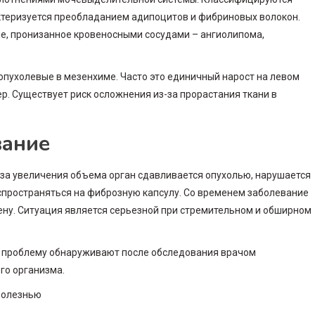
ктеризуется преобладанием адипоцитов и фибриновых волокон.
е, пронизанное кровеносными сосудами – ангиолипома,
опухолевые в мезенхиме. Часто это единичный нарост на левом
. Существует риск осложнения из-за прорастания ткани в
вание
-за увеличения объема орган сдавливается опухолью, нарушается
пространяться на фиброзную капсулу. Со временем заболевание
ну. Ситуация является серьезной при стремительном и обширном
о проблему обнаруживают после обследования врачом
го организма.