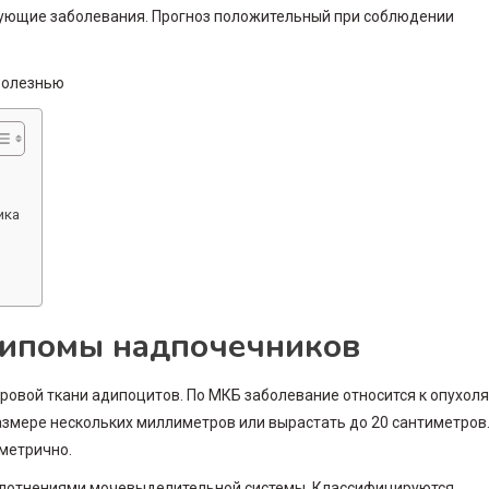
вующие заболевания. Прогноз положительный при соблюдении
ика
 липомы надпочечников
ровой ткани адипоцитов. По МКБ заболевание относится к опухол
азмере нескольких миллиметров или вырастать до 20 сантиметров
мметрично.
плотнениями мочевыделительной системы. Классифицируются