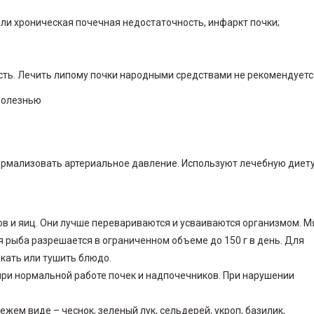
ли хроническая почечная недостаточность, инфаркт почки;
ть. Лечить липому почки народными средствами не рекомендуетс
ормализовать артериальное давление. Используют лечебную диет
ов и яиц. Они лучше перевариваются и усваиваются организмом. М
я рыба разрешается в ограниченном объеме до 150 г в день. Для
кать или тушить блюдо.
при нормальной работе почек и надпочечников. При нарушении
ем виде – чеснок, зеленый лук, сельдерей, укроп, базилик,