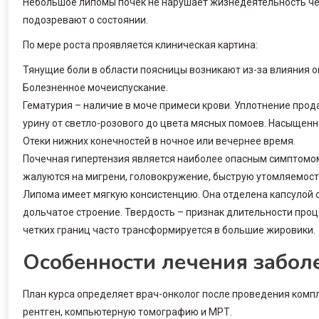
Небольшое липомы почек не нарушает жизнедеятельность чел
подозревают о состоянии.
По мере роста проявляется клиническая картина:
Тянущие боли в области поясницы возникают из-за влияния о
Болезненное мочеиспускание.
Гематурия – наличие в моче примеси крови. Уплотнение про
урину от светло-розового до цвета мясных помоев. Насыщенн
Отеки нижних конечностей в ночное или вечернее время.
Почечная гипертензия является наиболее опасным симптомо
жалуются на мигрени, головокружение, быструю утомляемость
Липома имеет мягкую консистенцию. Она отделена капсулой 
дольчатое строение. Твердость – признак длительности проц
четких границ часто трансформируется в большие жировики.
Особенности лечения забол
План курса определяет врач-онколог после проведения комп
рентген, компьютерную томографию и МРТ.