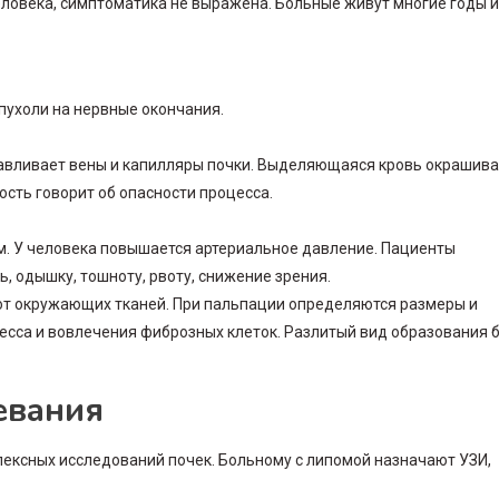
овека, симптоматика не выражена. Больные живут многие годы и
пухоли на нервные окончания.
давливает вены и капилляры почки. Выделяющаяся кровь окрашив
ость говорит об опасности процесса.
м. У человека повышается артериальное давление. Пациенты
, одышку, тошноту, рвоту, снижение зрения.
от окружающих тканей. При пальпации определяются размеры и
есса и вовлечения фиброзных клеток. Разлитый вид образования 
евания
лексных исследований почек. Больному с липомой назначают УЗИ,