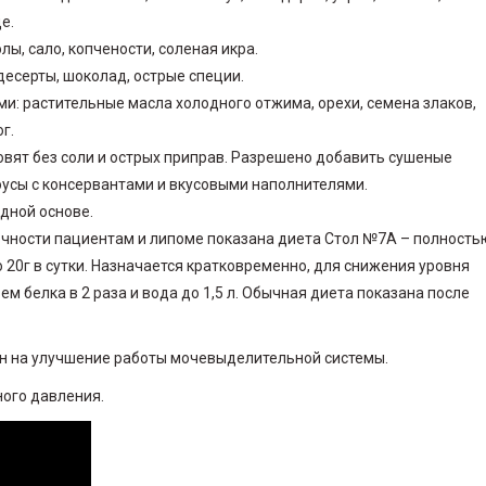
е.
, сало, копчености, соленая икра.
десерты, шоколад, острые специи.
: растительные масла холодного отжима, орехи, семена злаков,
г.
отовят без соли и острых приправ. Разрешено добавить сушеные
соусы с консервантами и вкусовыми наполнителями.
дной основе.
очности пациентам и липоме показана диета Стол №7А – полность
 20г в сутки. Назначается кратковременно, для снижения уровня
м белка в 2 раза и вода до 1,5 л. Обычная диета показана после
н на улучшение работы мочевыделительной системы.
ого давления.