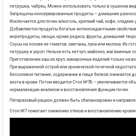
петрушка, чабрец. Можно использовать только в сушеном вид
Запрещены консервированные продукты – домашние разносолы
Исключается для почек алкоголь, крепкий чай, кофе, сладкие 
Добавляются продукты богатые антиоксидантными свойствами
морепродукты, овощи, кроме редиса, фрукты, домашний творо
Соусы на основе из томатов, сметаны, лука или молока. Их г
петрушку и укроп. Нельзя есть кетчуп, майонез, магазинные 
Приготовление каш из круп, макаронных изделий только на во
При выраженной острой или хронической почечной недостат
бессолевое питание, содержание в пище белков снижается до
азота в крови. Потом вводится Стол №7Б – увеличивается объе
нормализации анализов и восстановления функции почек.
Пятиразовый рацион должен быть сбалансирован и направле
Стол №7 помогает снижению отеков и восстановлению кровян