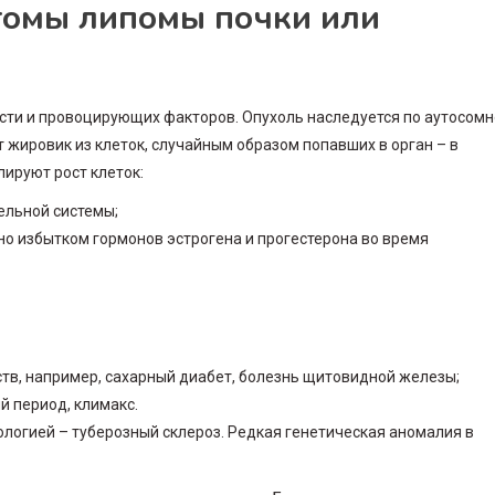
томы липомы почки или
сти и провоцирующих факторов. Опухоль наследуется по аутосомн
 жировик из клеток, случайным образом попавших в орган – в
ируют рост клеток:
ельной системы;
но избытком гормонов эстрогена и прогестерона во время
тв, например, сахарный диабет, болезнь щитовидной железы;
 период, климакс.
логией – туберозный склероз. Редкая генетическая аномалия в