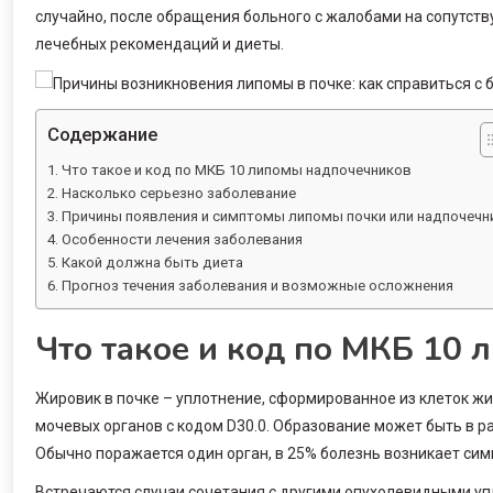
случайно, после обращения больного с жалобами на сопутст
лечебных рекомендаций и диеты.
Содержание
Что такое и код по МКБ 10 липомы надпочечников
Насколько серьезно заболевание
Причины появления и симптомы липомы почки или надпочечн
Особенности лечения заболевания
Какой должна быть диета
Прогноз течения заболевания и возможные осложнения
Что такое и код по МКБ 10
Жировик в почке – уплотнение, сформированное из клеток жи
мочевых органов с кодом D30.0. Образование может быть в р
Обычно поражается один орган, в 25% болезнь возникает си
Встречаются случаи сочетания с другими опухолевидными у