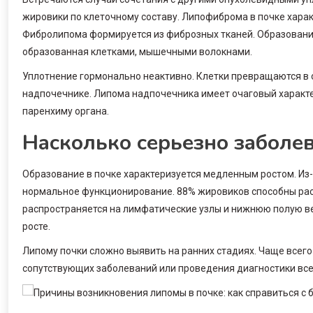
жировики по клеточному составу. Липофиброма в почке хара
Фибролипома формируется из фиброзных тканей. Образовани
образованная клетками, мышечными волокнами.
Уплотнение гормонально неактивно. Клетки превращаются в 
надпочечнике. Липома надпочечника имеет очаговый характер
паренхиму органа.
Насколько серьезно заболе
Образование в почке характеризуется медленным ростом. Из
нормальное функционирование. 88% жировиков способны рас
распространяется на лимфатические узлы и нижнюю полую ве
росте.
Липому почки сложно выявить на ранних стадиях. Чаще всег
сопутствующих заболеваний или проведения диагностики все