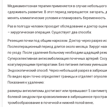
Медикаментозная терапия применяется в случае небольшого 
сдерживать развитие. В этот период запрещается: загорать, 
менять климатические условия и планировать беременность.
Раз в полгода человек проходит обследование и доктор оце
– хирургическая операция. Существует два способа:
Резекция почки под общим наркозом. Доктор через разрез и
Послеоперационный период длится около месяца. Хирург на
по уходу. После удаления больному необходим щадящий режи
Суперселективная ангиоэмболизация почечных артерий. Сос
коагулирующими препаратами. Без питания липома уменьшае
Эндоскопический способ. Через небольшой разрез в забрюши
По видео врач точно определяет границы и отделяет опухолев
Показания к удалению:
размеры ангиолипомы достигают или превышают 5 сантимет
болевой синдром при кровоизлиянии в забрюшинное простра
тромбообразование в почечной и нижней полой вене;