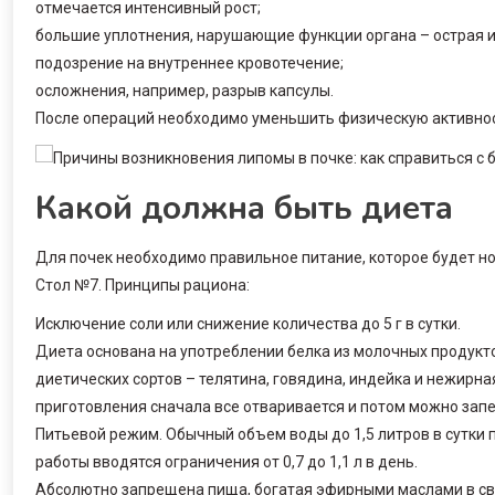
отмечается интенсивный рост;
большие уплотнения, нарушающие функции органа – острая и
подозрение на внутреннее кровотечение;
осложнения, например, разрыв капсулы.
После операций необходимо уменьшить физическую активнос
Какой должна быть диета
Для почек необходимо правильное питание, которое будет н
Стол №7. Принципы рациона:
Исключение соли или снижение количества до 5 г в сутки.
Диета основана на употреблении белка из молочных продукт
диетических сортов – телятина, говядина, индейка и нежирна
приготовления сначала все отваривается и потом можно запе
Питьевой режим. Обычный объем воды до 1,5 литров в сутки 
работы вводятся ограничения от 0,7 до 1,1 л в день.
Абсолютно запрещена пища, богатая эфирными маслами в свеж