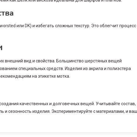
ремя как шёлк или вискоза идеальны для шарфов и платков.
ства
rsted или DK) и избегать сложных текстур. Это облегчит процесс
и
их внешний вид и свойства. Большинство шерстяных вещей
ованием специальных средств. Изделия из акрила и полиэстера
рекомендациям на этикетке мотка.
создания качественных и долговечных вещей. Учитывайте состав,
ель и сезонность изделия. Экспериментируйте с материалами, и ва