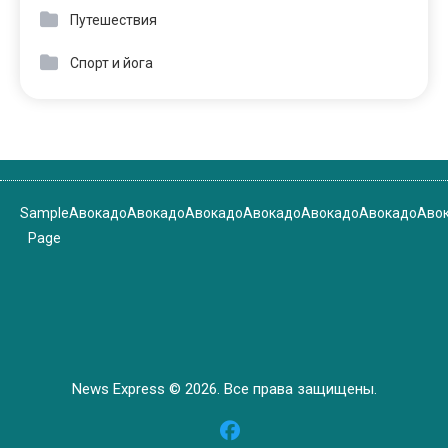
Путешествия
Спорт и йога
Sample
Авокадо
Авокадо
Авокадо
Авокадо
Авокадо
Авокадо
Аво
Page
News Express © 2026. Все права защищены.