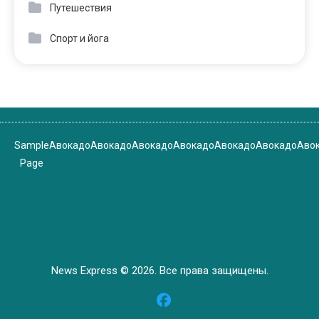
Путешествия
Спорт и йога
Sample
Авокадо
Авокадо
Авокадо
Авокадо
Авокадо
Авокадо
Аво
Page
News Express © 2026. Все права защищены.