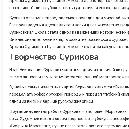
Архивы Сурикова в Пушкинском музее до сих пор являются ц
позволяют более глубоко понять художника и его вклад в иск
Суриков оставил непередаваемое наследие для мировой живо
Его произведения вдохновляют и восхищают множество люде
Суриковская школа стала одной из важнейших исторических ф
Он внес значительный вклад в развитие российского художес
Архивы Сурикова в Пушкинском музее хранятся как уникальны
Творчество Сурикова
Иван Николаевич Суриков считается одним из величайших рус
спектр жанров и тем, и отличается уникальной мастерством 
Одной из самых известных картин Сурикова является «Сидель
передал атмосферу русской природы и передал глубокий симв
одной из высших вершин русской живописи.
Другая знаменитая работа Сурикова — «Боярыня Морозова». 
века. Художник искал в своем творчестве глубокую философию
«Боярыня Морозова», лучше всего отражают его стремление к