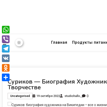
WhatsApp
Главная
Продукты питан
Viber
Telegram
VK
Odnoklassniki
Суриков — Биография Художник
Отправить
Творчестве
0
19 октября 2022
studiohallo_
Uncategorised