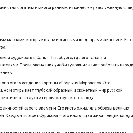
орый стал богатым и многогранным, и принес ему заслуженную слав
ими маслами, которые стали истинными шедеврами живописи. Его
ва.
мии художеств в Санкт-Петербурге, где его талант и
ателями. После окончания учебы художник начал работать наряду
лением.
кова стало создание картины «Боярыня Морозова». Это
, но и открывает глубокий образный и сюжетный мир русской
иотического духа и героизма русского народа.
х личностей своего времени. Его кисть оживляла образы великих
дей. Каждый портрет Сурикова – это настоящая живая энциклопед