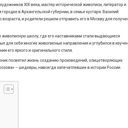
художников XIX века, мастер исторической живописи, литератор и
 городке в Архангельской губернии, в семье кустаря. Василий
о возраста, и родители решили отправить его в Москву для получе
кую живописную школу, где его наставниками стали выдающиеся
рыл для себя многие живописные направления и углубился в изуче
нии его яркого и оригинального стиля.
ник посвятил жизнь созданию произведений, олицетворяющих
розова» – шедевры, навсегда запечатлевшие в истории России