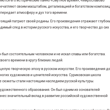
ются его исторические панно «Смутное время», «Мирославово
впечатляют своим масштабом, детализацией и богатством композиц
 передает атмосферу и дух того времени.
стоящий патриот своей родины. Его произведения отражают глубок
имый след в истории русского искусства, и его творчество до сих
 был состоятельным человеком и не искал славы или богатства.
воего времени в кругу близких людей.
 целую творческую эпоху в русском искусстве. Его произведения д
ногих художников и ценителей искусства. Суриковская школа
е сюжеты стали настоящим наследием русской культуры.
 художественного образования. Он был одним из основателей
 внес значительный вклад в развитие российской художественной