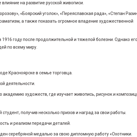
 влияние на развитие русской живописи.
озову», «Боярский уголок», «Переяславская рада», «Степан Разин
 драматизм, а также показать огромное владение художественной
в 1916 году после продолжительной и тяжелой болезни. Однако ег
ей по всему миру.
роде Красноярске в семье торговца.
ой деятельности.
ую академию художеств, где изучает живопись, рисунок и компози
 студент, получив несколько призов и наград за свои работы.
ость и реализм передачи деталей.
жден серебряной медалью за свою дипломную работу «Охотники.