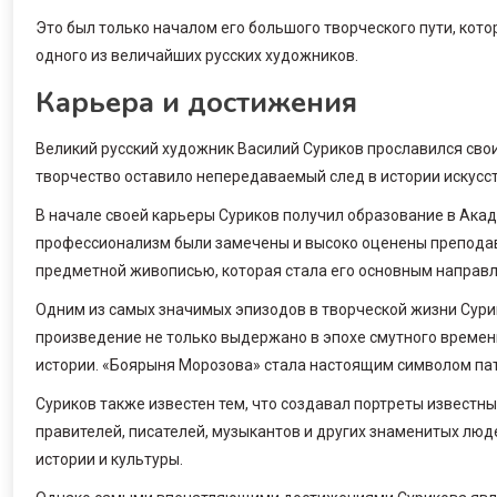
Это был только началом его большого творческого пути, кот
одного из величайших русских художников.
Карьера и достижения
Великий русский художник Василий Суриков прославился сво
творчество оставило непередаваемый след в истории искусст
В начале своей карьеры Суриков получил образование в Акаде
профессионализм были замечены и высоко оценены преподав
предметной живописью, которая стала его основным направ
Одним из самых значимых эпизодов в творческой жизни Сури
произведение не только выдержано в эпохе смутного времени
истории. «Боярыня Морозова» стала настоящим символом патр
Суриков также известен тем, что создавал портреты известны
правителей, писателей, музыкантов и других знаменитых лю
истории и культуры.