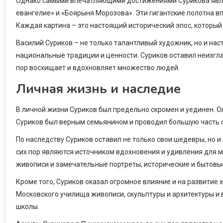
Однако самыми впечатляющими достижениями Сурикова явля
евангелие» и «Боярыня Морозова». Эти гигантские полотна 
Каждая картина – это настоящий исторический эпос, который
Василий Суриков – не только талантливый художник, но и на
национальные традиции и ценности. Суриков оставил неизглад
пор восхищает и вдохновляет множество людей.
Личная жизнь и наследие
В личной жизни Суриков был предельно скромен и уединен. Он
Суриков был верным семьянином и проводил большую часть с
По наследству Суриков оставил не только свои шедевры, но и
сих пор являются источником вдохновения и удивления для м
живописи и замечательные портреты, исторические и бытовы
Кроме того, Суриков оказал огромное влияние и на развитие
Московского училища живописи, скульптуры и архитектуры и
школы.