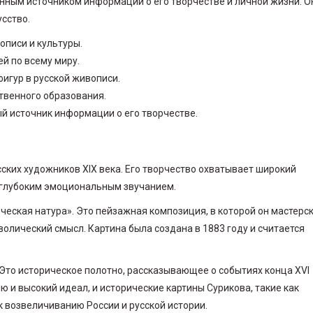
енным источником информации о его творчестве и личной жизни. О
усство.
писи и культуры.
й по всему миру.
игур в русской живописи.
твенного образования.
й источник информации о его творчестве.
ских художников XIX века. Его творчество охватывает широкий
и глубоким эмоциональным звучанием.
ческая натура». Это пейзажная композиция, в которой он мастерс
олический смысл. Картина была создана в 1883 году и считается
Это историческое полотно, рассказывающее о событиях конца XVI
 и высокий идеал, и исторические картины Сурикова, такие как
 возвеличиванию России и русской истории.