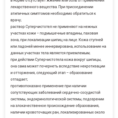
в норме отсутствует жжение или боль от применения
лекарственного вещества. При присоединении
атипичных симптомов необходимо обратиться к
врачу;
раствор Суперчистотел не применяют на нежных
участках кожи – подмышечные впадины, паховая
зона, при локализации шипиц на лице. Кожа ступней
или ладоней менее иннервирована, использование на
данных участках тела является приемлемым;
при действии Суперчистотела кожа вокруг шипицы,
она сама может почернеть вследствие некротизации
и отторжения, следующий этап – образование
отпадает;
противопоказано применение при наличии
сопутствующих заболеваний сердечно-сосудистой
системы, эндокринологической системы, подозрении
на злокачественное происхождение образования,
наличии кровоточащих ран, локализированных около