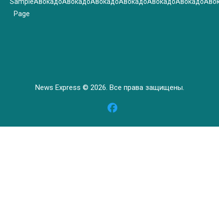
Sample
Авокадо
Авокадо
Авокадо
Авокадо
Авокадо
Авокадо
Аво
Page
News Express © 2026. Все права защищены.