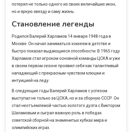
потерял не только одного из своих величайших икон,
но и яркую звезду и саму жизнь.
Становление легенды
Родился Валерий Харламов 14 января 1948 года в
Москве. Он начал заниматься хоккеем в детстве и
быстро показал выдающиеся способности. В 1965 году
Харламов стал игроком основной команды ЦСКА и уже
в своем первом сезоне проявил себя как талантливый
нападающий с прекрасным чувством клюшки и
интуицией на леду.
В следующие годы Валерий Харламов с успехом
выступал не только за ЦСКА, но и за сборную СССР. Он
стал неотъемлемой частью золотого дуэта с Виктором
Шаламовым и сыграл важную роль в победах
советской сборной на знаменитых кубках мира и
олимпийских играх.