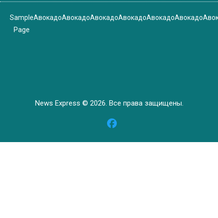
Sample
Авокадо
Авокадо
Авокадо
Авокадо
Авокадо
Авокадо
Аво
Page
News Express © 2026. Все права защищены.