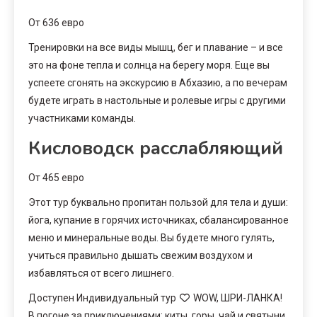
От 636 евро
Тренировки на все виды мышц, бег и плавание – и все
это на фоне тепла и солнца на берегу моря. Еще вы
успеете сгонять на экскурсию в Абхазию, а по вечерам
будете играть в настольные и ролевые игры с другими
участниками команды.
Кисловодск расслабляющий
От 465 евро
Этот тур буквально пропитан пользой для тела и души:
йога, купание в горячих источниках, сбалансированное
меню и минеральные воды. Вы будете много гулять,
учиться правильно дышать свежим воздухом и
избавляться от всего лишнего.
Доступен Индивидуальный тур
WOW, ШРИ-ЛАНКА!
В погоне за приключениями: киты, горы, чай и святыни.