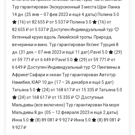
Тур гарантирован Экскурсионный 3 места Шри-Ланка
14 дн.
(25 янв – 07 фев 2023 и ещё 4 даты)
Полина 5.0
(16)
от 82 655 ₽
от 5 537 ₽
Полина 5.0
(16)
от
82 655 ₽
от 5 537 ₽
Доступен Индивидуальный тур
Яхтенный круиз вдоль Ликийской тропы. Природа,
вечеринки и вино. Тур гарантирован Яхтинг Турция
8
дн.
(31 дек – 07 янв 2023 и ещё 11 дат)
Pavel 5.0
(29)
от 59 771 ₽
от 6 649 ₽
Pavel 5.0
(29)
от 59 771 ₽
от
6 649 ₽
Доступен Индивидуальный тур
Пингвины в
Африке! Сафари и океан Тур гарантирован Автотур
Намибия, ЮАР
10 дн.
(17 – 26 декабря и ещё 5 дат)
Татьяна 5.0
(24)
от 168 617 ₽
от 15 335 ₽
Татьяна 5.0
(24)
от 168 617 ₽
от 15 335 ₽
Доступные
Мальдивы (все включено) Тур гарантирован На море
Мальдивы
8 дн.
(05 – 12 февраля 2023 и ещё 2 даты)
Инна 5.0
(8)
89 081 ₽
9 927 ₽
Инна 5.0
(8)
89 081 ₽
9 927 ₽