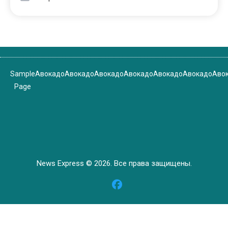
Sample
Авокадо
Авокадо
Авокадо
Авокадо
Авокадо
Авокадо
Аво
Page
News Express © 2026. Все права защищены.