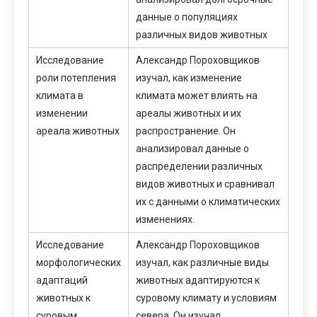
данные о популяциях
различных видов животных
Исследование
Александр Пороховщиков
роли потепления
изучал, как изменение
климата в
климата может влиять на
изменении
ареалы животных и их
ареала животных
распространение. Он
анализировал данные о
распределении различных
видов животных и сравнивал
их с данными о климатических
изменениях.
Исследование
Александр Пороховщиков
морфологических
изучал, как различные виды
адаптаций
животных адаптируются к
животных к
суровому климату и условиям
суровым
севера. Он изучал