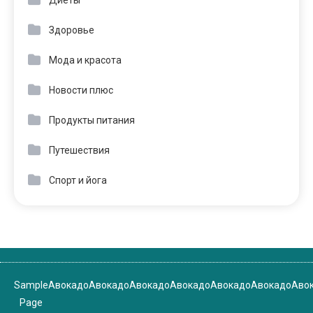
Здоровье
Мода и красота
Новости плюс
Продукты питания
Путешествия
Спорт и йога
Sample
Авокадо
Авокадо
Авокадо
Авокадо
Авокадо
Авокадо
Аво
Page