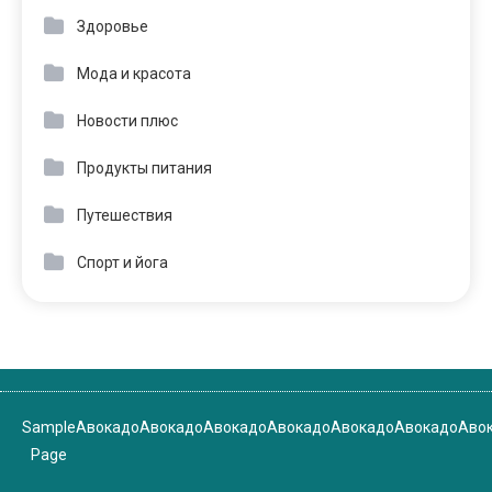
Здоровье
Мода и красота
Новости плюс
Продукты питания
Путешествия
Спорт и йога
Sample
Авокадо
Авокадо
Авокадо
Авокадо
Авокадо
Авокадо
Аво
Page