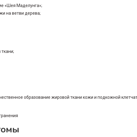
ие «Шея Маделунга»;
жи на ветви дерева;
 ткани;
чественное образование жировой ткани кожи и подкожной клетча
томы