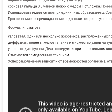
порошок корицы – подмешать в еду по вкусу;
сосновая пыльца 0,5 чайной ложки с медом 1 ст. ложка. Прини
Использовать имеет смысл при единичных образованиях. Со
Прогревания или прикладывание льда тоже не принесут пользы
Формы липоматоза:
узловатая. Один или несколько жировиков, расположенных п
диффузная. Более тяжелое течение и множество узлов на ту
узловато-диффузная. Диагностируется при значительном кол
Отмечается замедленным течением.
Успех самолечения зависит и от возможностей организма, от