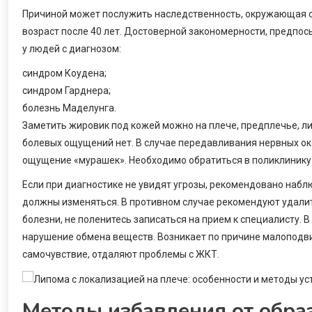
Причиной может послужить наследственность, окружающая ср
возраст после 40 лет. Достоверной закономерности, предпос
у людей с диагнозом:
синдром Коудена;
синдром Гарднера;
болезнь Маделунга.
Заметить жировик под кожей можно на плече, предплечье, либ
болевых ощущений нет. В случае передавливания нервных ок
ощущение «мурашек». Необходимо обратиться в поликлинику
Если при диагностике не увидят угрозы, рекомендовано набл
должны изменяться. В противном случае рекомендуют удали
болезни, не поленитесь записаться на прием к специалисту. 
нарушение обмена веществ. Возникает по причине малоподв
самочувствие, отдаляют проблемы с ЖКТ.
Методы избавления от обра