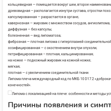
кольцевидная — помещается вокруг шеи, второе наименован
древовидная – располагается изнутри сустава, отростки похо
капсулированная — разрастается в органе;
кавернозная — жировик с множеством сосудов, ангиолипома;
диффузная — без капсулы;
болезненная — вид липоматоза;
фиброзная — плотная липома с гиперплазией соединительной
оссифицированная — с окостенением внутри опухоли;
петрифицированная – плотная, кальцинированная;
на ножке — подкожный жировик на кожной ножке;
мягкая;
плотная — с увеличением соединительной ткани.
Липома плеча международный код по МКБ 10 D17.2 «доброка
конечностей».
Причины появления и симп