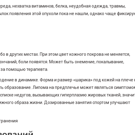
еда, нехватка витаминов, белка, неудобная одежда, травмы,
ылок появления этой опухоли пока не нашли, однако чаще фиксиру
о в других местах. При этом цвет кожного покрова не меняется,
ончаний, боли появятся. Может быть онемение, покалывание,
 за помощью терапевта.
юдение в динамике. Форма и размер «шарика» под кожей на плече 
ть образование. Липома на предплечье может являться симптомо
В списке недугов, вызывающих гиперплазию жировых тканей, значи
ижного образа жизни. Дозированные занятия спортом улучшают
зований