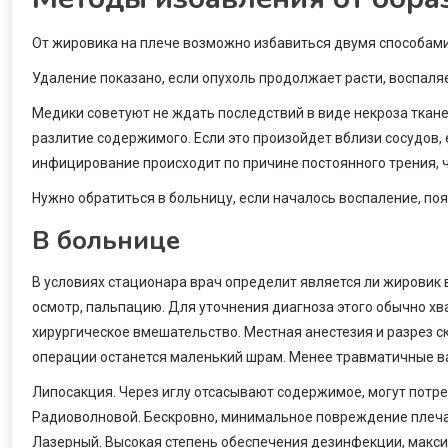
От жировика на плече возможно избавиться двумя способами:
Удаление показано, если опухоль продолжает расти, воспаляе
Медики советуют не ждать последствий в виде некроза ткане
разлитие содержимого. Если это произойдет вблизи сосудов,
инфицирование происходит по причине постоянного трения, 
Нужно обратиться в больницу, если началось воспаление, по
В больнице
В условиях стационара врач определит является ли жировик 
осмотр, пальпацию. Для уточнения диагноза этого обычно хв
хирургическое вмешательство. Местная анестезия и разрез с
операции останется маленький шрам. Менее травматичные в
Липосакция. Через иглу отсасывают содержимое, могут потр
Радиоволновой. Бескровно, минимальное повреждение плеча
Лазерный. Высокая степень обеспечения дезинфекции, макс