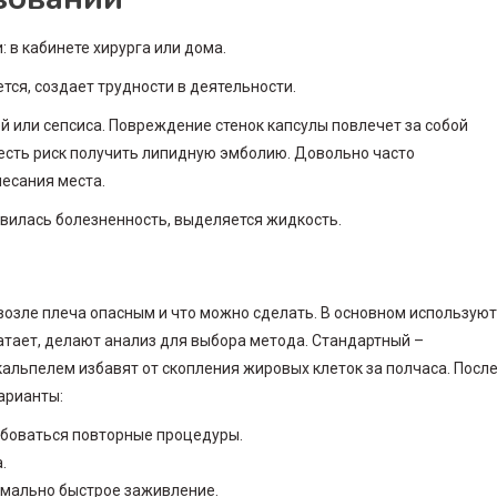
 в кабинете хирурга или дома.
тся, создает трудности в деятельности.
й или сепсиса. Повреждение стенок капсулы повлечет за собой
 есть риск получить липидную эмболию. Довольно часто
чесания места.
явилась болезненность, выделяется жидкость.
возле плеча опасным и что можно сделать. В основном используют
атает, делают анализ для выбора метода. Стандартный –
кальпелем избавят от скопления жировых клеток за полчаса. Посл
арианты:
ебоваться повторные процедуры.
.
имально быстрое заживление.