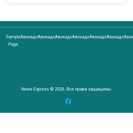
Sample
Авокадо
Авокадо
Авокадо
Авокадо
Авокадо
Авокадо
Аво
Page
News Express © 2026. Все права защищены.