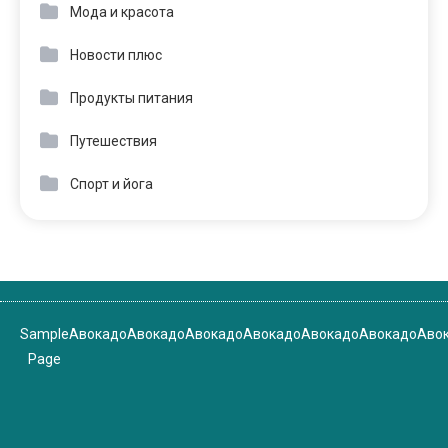
Мода и красота
Новости плюс
Продукты питания
Путешествия
Спорт и йога
Sample
Авокадо
Авокадо
Авокадо
Авокадо
Авокадо
Авокадо
Аво
Page