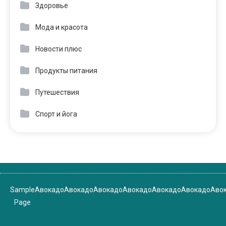
Здоровье
Мода и красота
Новости плюс
Продукты питания
Путешествия
Спорт и йога
Sample
Авокадо
Авокадо
Авокадо
Авокадо
Авокадо
Авокадо
Аво
Page